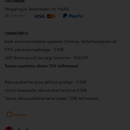
TASUMINE
Pangalingid, krediitkaart või PayPal
TARNEINFO
Eesti piires toimetame saadetisi Omniva, Itella/Smartpost või
DPD pakiautomaatidega - 3.90€
Stiff Skunk poodi ise järgi tulemine - TASUTA
Tasuta saatmine alates 75€ tellimusest
Rahvusvaheline tarne tähitud postiga - 9.50€
Ainult kleepsude rahvusvaheline tarne 4.90€
Tasuta rahvusvaheline tarne alates 120€ tellimusest.