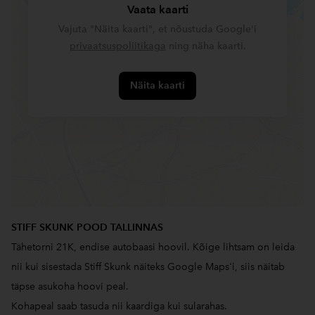
Vaata kaarti
Vajuta "Näita kaarti", et nõustuda Google'i
privaatsuspoliitikaga
ning näha kaarti.
Näita kaarti
STIFF SKUNK POOD TALLINNAS
Tähetorni 21K, endise autobaasi hoovil. Kõige lihtsam on leida
nii kui sisestada Stiff Skunk näiteks Google Maps'i, siis näitab
täpse asukoha hoovi peal.
Kohapeal saab tasuda nii kaardiga kui sularahas.