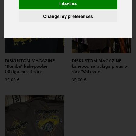
I decline
Change my preferences
DISKUSTOM MAGAZINE
DISKUSTOM MAGAZINE
"Bomba" kahepoolse
kahepoolse trükiga pruun t-
trükiga must t-särk
särk "Volksrod"
35,00 €
35,00 €