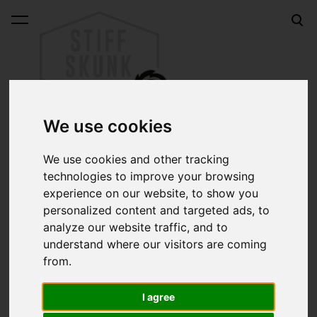
lisati ostukorvi.
Vaata ostukorvi
We use cookies
We use cookies and other tracking
DISKUSTOM MAGAZINE särgid
technologies to improve your browsing
experience on our website, to show you
personalized content and targeted ads, to
analyze our website traffic, and to
Sorteeri:
understand where our visitors are coming
from.
Otsing:
I agree