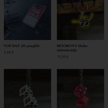
FOR SALE silt peeglile
MOONEYES Shaka
võtmehoidja
9,50 €
15,50 €