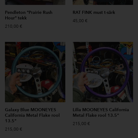
Pendleton "Prairie Rush
RAT FINK must t-särk
Hour" tekk
45,00 €
210,00 €
Galaxy Blue MOONEYES
Lilla MOONEYES California
California Metal Flake rool
Metal Flake rool 13.5"
13.5"
215,00 €
215,00 €