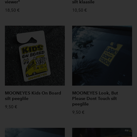
viewer"
silt klaasile
18,50 €
10,50 €
MOONEYES Kids On Board
MOONEYES Look, But
silt peeglile
Please Dont Touch silt
peeglile
9,50 €
9,50 €