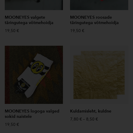
MOONEYES valgete
MOONEYES roosade
täringutega võtmehoidja
täringutega võtmehoidja
19,50 €
19,50 €
MOONEYES logoga valged
Kuldamisleht, kuldne
sokid naistele
7,80 €
–
8,50 €
19,50 €