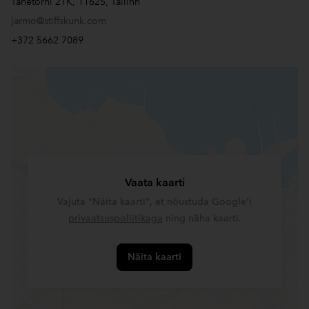
Tähetorni 21K, 11625, Tallinn
jarmo@stiffskunk.com
+372 5662 7089
Vaata kaarti
Vajuta "Näita kaarti", et nõustuda Google'i
privaatsuspoliitikaga
ning näha kaarti.
Näita kaarti