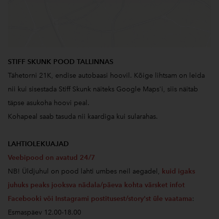
STIFF SKUNK POOD TALLINNAS
Tähetorni 21K, endise autobaasi hoovil. Kõige lihtsam on leida
nii kui sisestada Stiff Skunk näiteks Google Maps'i, siis näitab
täpse asukoha hoovi peal.
Kohapeal saab tasuda nii kaardiga kui sularahas.
LAHTIOLEKUAJAD
Veebipood on avatud 24/7
NB! Üldjuhul on pood lahti umbes neil aegadel,
kuid igaks
juhuks peaks jooksva nädala/päeva kohta värsket infot
Facebooki või Instagrami postitusest/story'st üle vaatama
:
Esmaspäev 12.00-18.00