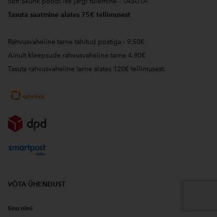
Stiff Skunk poodi ise järgi tulemine - TASUTA
Tasuta saatmine alates 75€ tellimusest
Rahvusvaheline tarne tähitud postiga - 9.50€
Ainult kleepsude rahvusvaheline tarne 4.90€
Tasuta rahvusvaheline tarne alates 120€ tellimusest.
VÕTA ÜHENDUST
Sinu nimi