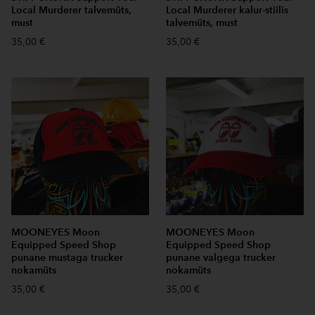
Local Murderer talvemüts,
Local Murderer kalur-stiilis
must
talvemüts, must
35,00 €
35,00 €
MOONEYES Moon
MOONEYES Moon
Equipped Speed Shop
Equipped Speed Shop
punane mustaga trucker
punane valgega trucker
nokamüts
nokamüts
35,00 €
35,00 €