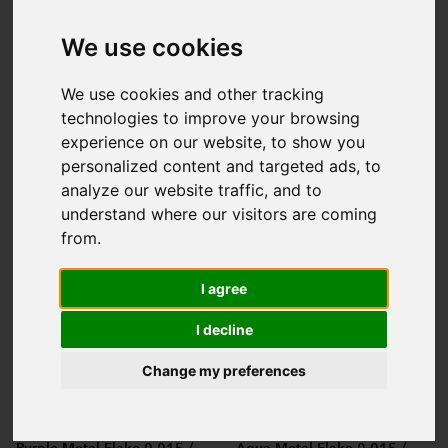
We use cookies
We use cookies and other tracking
technologies to improve your browsing
Green Gold Metal Flake
Silver Metal Flake 0.015 /
experience on our website, to show you
0.015 / 100g
100g
personalized content and targeted ads, to
29,50 €
29,50 €
analyze our website traffic, and to
understand where our visitors are coming
from.
I agree
I decline
Change my preferences