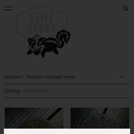
lisati ostukorvi.
Vaata ostukorvi
Sorteeri:
Otsing: