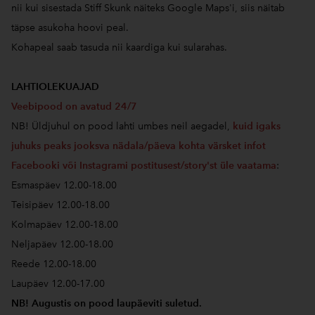
nii kui sisestada Stiff Skunk näiteks Google Maps'i, siis näitab
täpse asukoha hoovi peal.
Kohapeal saab tasuda nii kaardiga kui sularahas.
LAHTIOLEKUAJAD
Veebipood on avatud 24/7
NB! Üldjuhul on pood lahti umbes neil aegadel,
kuid igaks
juhuks peaks jooksva nädala/päeva kohta värsket infot
Facebooki või Instagrami postitusest/story'st üle vaatama
:
Esmaspäev 12.00-18.00
Teisipäev 12.00-18.00
Kolmapäev 12.00-18.00
Neljapäev 12.00-18.00
Reede 12.00-18.00
Laupäev 12.00-17.00
NB! Augustis on pood laupäeviti suletud.