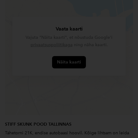
Vaata kaarti
Vajuta "Näita kaarti", et nõustuda Google'i
privaatsuspoliitikaga
ning näha kaarti.
Näita kaarti
STIFF SKUNK POOD TALLINNAS
Tähetorni 21K, endise autobaasi hoovil. Kõige lihtsam on leida