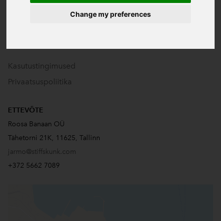
Change my preferences
Kasutustingimused
Privaatsuspoliitika
ETTEVÕTE
Roosa Banaan OÜ
Tähetorni 21K, 11625, Tallinn
jarmo@stiffskunk.com
+372 5662 7089