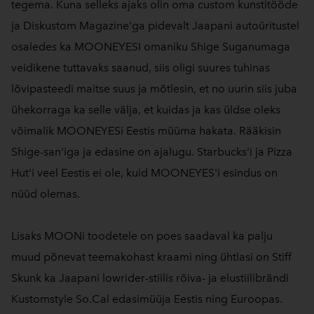
tegema. Kuna selleks ajaks olin oma custom kunstitööde
ja Diskustom Magazine'ga pidevalt Jaapani autoüritustel
osaledes ka MOONEYESI omaniku Shige Suganumaga
veidikene tuttavaks saanud, siis oligi suures tuhinas
lõvipasteedi maitse suus ja mõtlesin, et no uurin siis juba
ühekorraga ka selle välja, et kuidas ja kas üldse oleks
võimalik MOONEYESi Eestis müüma hakata. Rääkisin
Shige-san'iga ja edasine on ajalugu. Starbucks'i ja Pizza
Hut'i veel Eestis ei ole, kuid MOONEYES'i esindus on
nüüd olemas.
Lisaks MOONi toodetele on poes saadaval ka palju
muud põnevat teemakohast kraami ning ühtlasi on Stiff
Skunk ka Jaapani lowrider-stiilis rõiva- ja elustiilibrändi
Kustomstyle So.Cal edasimüüja Eestis ning Euroopas.