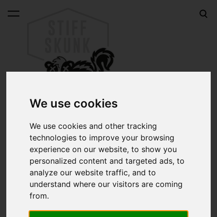
lisati ostukorvi.
Vaata ostukorvi
We use cookies
STIFF SKUNK
We use cookies and other tracking
Kustompood Tallinnas ja kõige muu seas ka maailma
technologies to improve your browsing
experience on our website, to show you
vanima hot rod ning kustom kraami tootja MOONEYES
personalized content and targeted ads, to
esindus Eestis.
analyze our website traffic, and to
understand where our visitors are coming
Uitmõte sellest, et mis oleks kui just mina teeksin ka
from.
kunagi Eestisse MOONEYESi esinduse, tekkis esimest