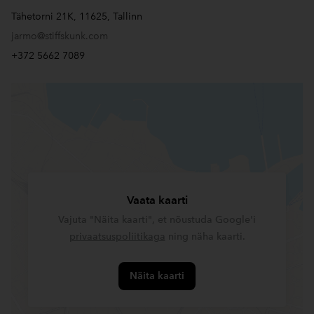
Tähetorni 21K, 11625, Tallinn
jarmo@stiffskunk.com
+372 5662 7089
Vaata kaarti
Vajuta "Näita kaarti", et nõustuda Google'i
privaatsuspoliitikaga
ning näha kaarti.
Näita kaarti