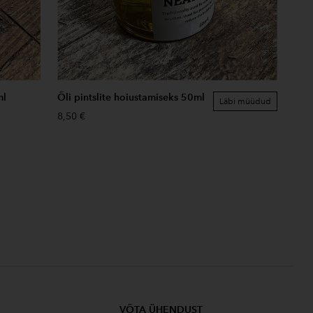
ml
Õli pintslite hoiustamiseks 50ml
Läbi müüdud
8,50 €
VÕTA ÜHENDUST