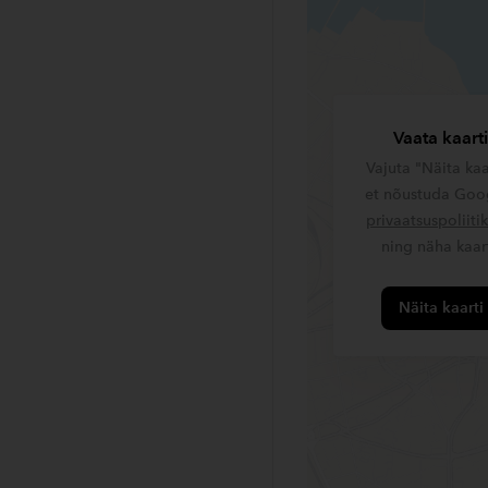
Vaata kaart
Vajuta "Näita kaa
et nõustuda Goog
privaatsuspoliiti
ning näha kaart
Näita kaarti