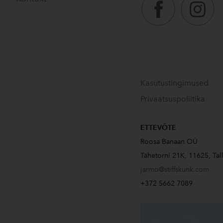
Kasutustingimused
Privaatsuspoliitika
ETTEVÕTE
Roosa Banaan OÜ
Tähetorni 21K, 11625, Tal
jarmo@stiffskunk.com
+372 5662 7089