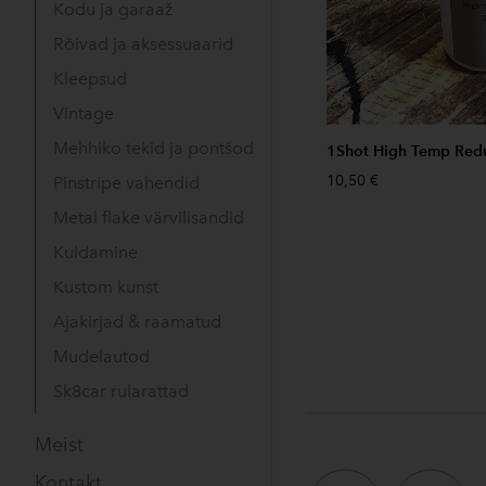
Kodu ja garaaž
Rõivad ja aksessuaarid
Kleepsud
Vintage
Mehhiko tekid ja pontšod
1Shot High Temp Redu
10,50 €
Pinstripe vahendid
Metal flake värvilisandid
Kuldamine
Kustom kunst
Ajakirjad & raamatud
Mudelautod
Sk8car rularattad
Meist
Kontakt