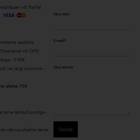
rediitkaart või PayPal
Sinu nimi
E-mail
oimetame saadetisi
a/Smartpost või DPD
dega - 3.90€
Sinu sõnum
odi ise järgi tulemine -
ne alates 75€
 tarne tähitud postiga -
ude rahvusvaheline tarne