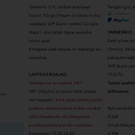
Tähetorni 21K, endise autobaasi
Pangalingid, k
hoovil. Kõige lihtsam on leida nii kui
sisestada Stiff Skunk näiteks Google
Maps'i, siis näitab täpse asukoha
TARNEINFO
hoovi peal.
Eesti piires t
Kohapeal saab tasuda nii kaardiga kui
Omniva, Itell
sularahas.
pakiautomaati
Stiff Skunk po
LAHTIOLEKUAJAD
TASUTA
Veebipood on avatud 24/7
Tasuta saatmi
NB! Üldjuhul on pood lahti umbes
tellimusest
linn
neil aegadel,
kuid igaks juhuks peaks
jooksva nädala/päeva kohta värsket
Rahvusvaheline
infot Facebooki või Instagrami
9.50€
postitusest/story'st üle vaatama
:
Ainult kleeps
Esmaspäev 12.00-18.00
4.90€