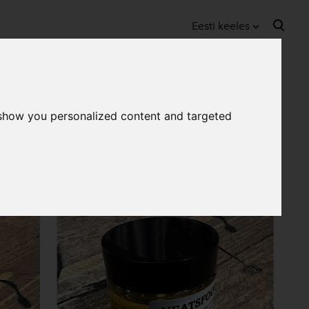
Eesti keeles
lisati ostukorvi.
Vaata ostukorvi
Eesti keeles
English
 show you personalized content and targeted
ing: