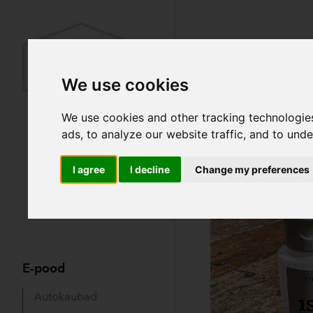
Lisandid
We use cookies
We use cookies and other tracking technologie
ads, to analyze our website traffic, and to und
Sorteeri:
I agree
I decline
Change my preferences
E-pood
Autokaubad