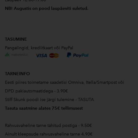
NB! Augustis on pood laupäeviti suletud.
TASUMINE
Pangalingid, krediitkaart või PayPal
TARNEINFO
Eesti piires toimetame saadetisi Omniva, Itella/Smartpost või
DPD pakiautomaatidega - 3.90€
Stiff Skunk poodi ise järgi tulemine - TASUTA
Tasuta saatmine alates 75€ tellimusest
Rahvusvaheline tarne tähitud postiga - 9.50€
Ainult kleepsude rahvusvaheline tarne 4.90€