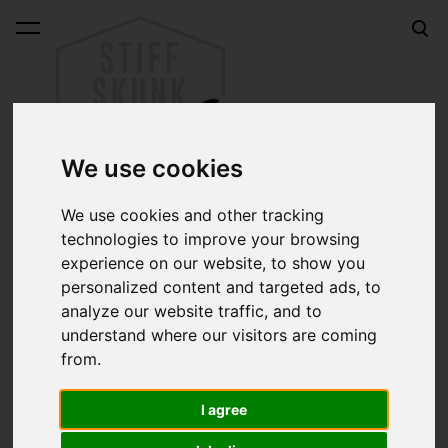
lisati ostukorvi.
Vaata ostukorvi
We use cookies
We use cookies and other tracking
technologies to improve your browsing
Õli pintslite hoiustamiseks
experience on our website, to show you
personalized content and targeted ads, to
analyze our website traffic, and to
Sorteeri:
understand where our visitors are coming
from.
Otsing:
I agree