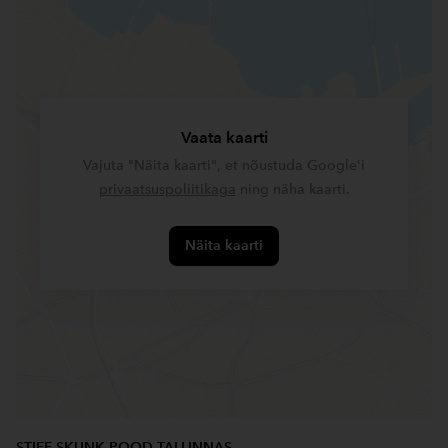
Vaata kaarti
Vajuta "Näita kaarti", et nõustuda Google'i
privaatsuspoliitikaga
ning näha kaarti.
Näita kaarti
STIFF SKUNK POOD TALLINNAS