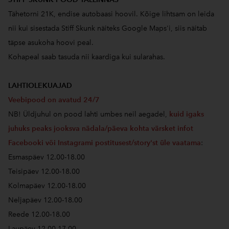
Tähetorni 21K, endise autobaasi hoovil. Kõige lihtsam on leida
nii kui sisestada Stiff Skunk näiteks Google Maps'i, siis näitab
täpse asukoha hoovi peal.
Kohapeal saab tasuda nii kaardiga kui sularahas.
LAHTIOLEKUAJAD
Veebipood on avatud 24/7
NB! Üldjuhul on pood lahti umbes neil aegadel,
kuid igaks
juhuks peaks jooksva nädala/päeva kohta värsket infot
Facebooki või Instagrami postitusest/story'st üle vaatama
:
Esmaspäev 12.00-18.00
Teisipäev 12.00-18.00
Kolmapäev 12.00-18.00
Neljapäev 12.00-18.00
Reede 12.00-18.00
Laupäev 12.00-17.00