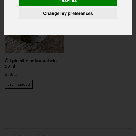
I decline
Change my preferences
Õli pintslite hoiustamiseks
50ml
8,50 €
Läbi müüdud