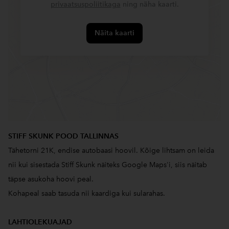
privaatsuspoliitikaga
ning näha kaarti.
Näita kaarti
STIFF SKUNK POOD TALLINNAS
Tähetorni 21K, endise autobaasi hoovil. Kõige lihtsam on leida
nii kui sisestada Stiff Skunk näiteks Google Maps'i, siis näitab
täpse asukoha hoovi peal.
Kohapeal saab tasuda nii kaardiga kui sularahas.
LAHTIOLEKUAJAD