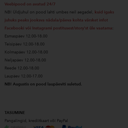
Veebipood on avatud 24/7
NB! Üldjuhul on pood lahti umbes neil aegadel,
kuid igaks
juhuks peaks jooksva nädala/päeva kohta värsket infot
Facebooki või Instagrami postitusest/story'st üle vaatama
:
Esmaspäev 12.00-18.00
Teisipäev 12.00-18.00
Kolmapäev 12.00-18.00
Neljapäev 12.00-18.00
Reede 12.00-18.00
Laupäev 12.00-17.00
NB! Augustis on pood laupäeviti suletud.
TASUMINE
Pangalingid, krediitkaart või PayPal