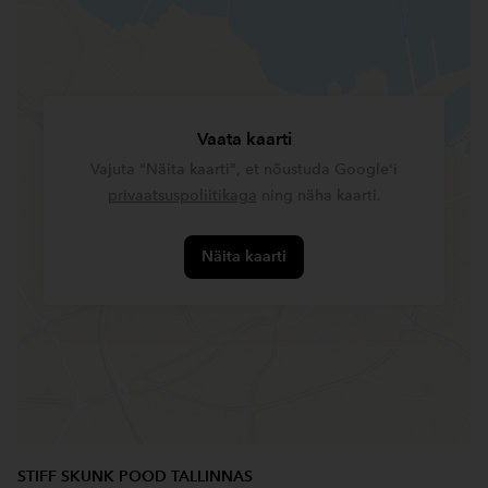
Vaata kaarti
Vajuta "Näita kaarti", et nõustuda Google'i
privaatsuspoliitikaga
ning näha kaarti.
Näita kaarti
STIFF SKUNK POOD TALLINNAS