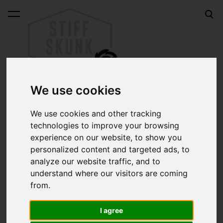
lisati ostukorvi.
Vaata ostukorvi
We use cookies
We use cookies and other tracking
Ühevärvilised tekid
technologies to improve your browsing
experience on our website, to show you
Autentsed Mehhikos käsitööna valmistatud tekid.
personalized content and targeted ads, to
analyze our website traffic, and to
Erinevaid kasutusvõimalusi on neil tekkidel palju:
understand where our visitors are coming
from.
diivanikate, voodikate, joogamatt, rannatekk, autosse
istmekate, grilliõhtul ümber võtta jne.
I agree