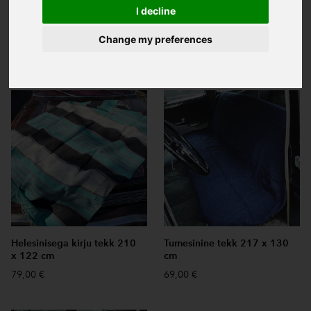
I decline
Sorteeri:
Change my preferences
Otsing:
Helesinisega kirju tekk 210
Tumesinine tekk 217 x 130
x 122 cm
cm
79,00 €
69,00 €