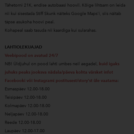
Tähetorni 21K, endise autobaasi hoovil. Kõige lihtsam on leida
nii kui sisestada Stiff Skunk näiteks Google Maps'i, siis näitab
täpse asukoha hoovi peal.
Kohapeal saab tasuda nii kaardiga kui sularahas.
LAHTIOLEKUAJAD
Veebipood on avatud 24/7
NB! Üldjuhul on pood lahti umbes neil aegadel,
kuid igaks
juhuks peaks jooksva nädala/päeva kohta värsket infot
Facebooki või Instagrami postitusest/story'st üle vaatama
:
Esmaspäev 12.00-18.00
Teisipäev 12.00-18.00
Kolmapäev 12.00-18.00
Neljapäev 12.00-18.00
Reede 12.00-18.00
Laupäev 12.00-17.00