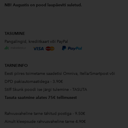
NB! Augustis on pood laupäeviti suletud.
TASUMINE
Pangalingid, krediitkaart või PayPal
TARNEINFO
Eesti piires toimetame saadetisi Omniva, Itella/Smartpost või
DPD pakiautomaatidega - 3.90€
Stiff Skunk poodi ise järgi tulemine - TASUTA
Tasuta saatmine alates 75€ tellimusest
Rahvusvaheline tarne tähitud postiga - 9.50€
Ainult kleepsude rahvusvaheline tarne 4.90€