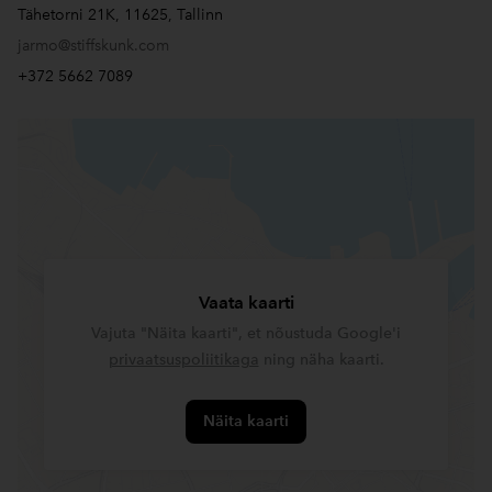
Tähetorni 21K, 11625, Tallinn
jarmo@stiffskunk.com
+372 5662 7089
Vaata kaarti
Vajuta "Näita kaarti", et nõustuda Google'i
privaatsuspoliitikaga
ning näha kaarti.
Näita kaarti