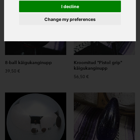
I decline
Change my preferences
8-ball käigukanginupp
Kroomitud "Pistol grip"
käigukanginupp
39,50 €
56,50 €