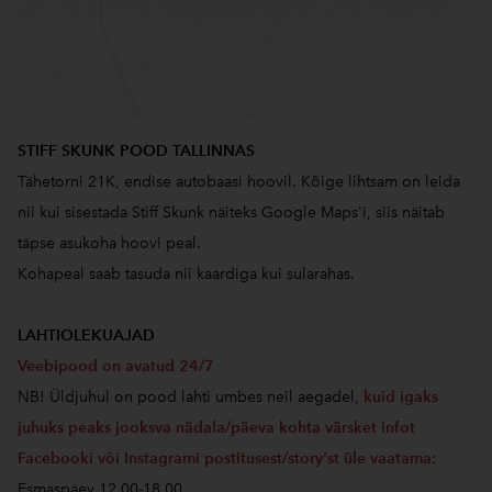
STIFF SKUNK POOD TALLINNAS
Tähetorni 21K, endise autobaasi hoovil. Kõige lihtsam on leida
nii kui sisestada Stiff Skunk näiteks Google Maps'i, siis näitab
täpse asukoha hoovi peal.
Kohapeal saab tasuda nii kaardiga kui sularahas.
LAHTIOLEKUAJAD
Veebipood on avatud 24/7
NB! Üldjuhul on pood lahti umbes neil aegadel,
kuid igaks
juhuks peaks jooksva nädala/päeva kohta värsket infot
Facebooki või Instagrami postitusest/story'st üle vaatama
:
Esmaspäev 12.00-18.00