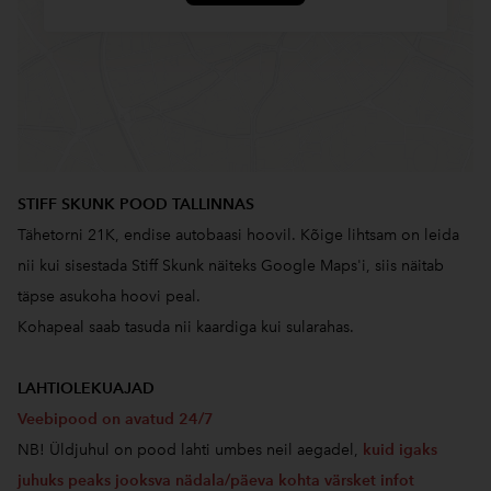
STIFF SKUNK POOD TALLINNAS
Tähetorni 21K, endise autobaasi hoovil. Kõige lihtsam on leida
nii kui sisestada Stiff Skunk näiteks Google Maps'i, siis näitab
täpse asukoha hoovi peal.
Kohapeal saab tasuda nii kaardiga kui sularahas.
LAHTIOLEKUAJAD
Veebipood on avatud 24/7
NB! Üldjuhul on pood lahti umbes neil aegadel,
kuid igaks
juhuks peaks jooksva nädala/päeva kohta värsket infot