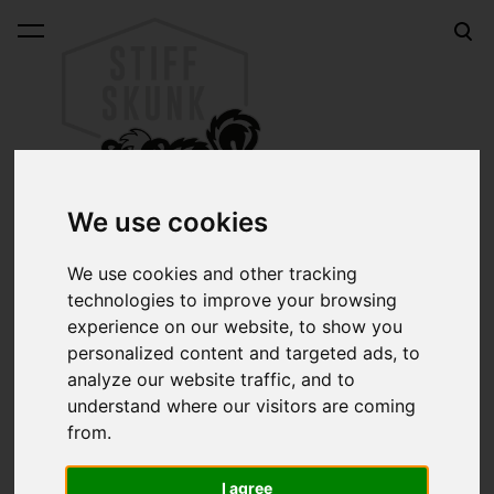
lisati ostukorvi.
Vaata ostukorvi
We use cookies
We use cookies and other tracking
technologies to improve your browsing
E-pood
RAT FINK must võtmehoidja
experience on our website, to show you
personalized content and targeted ads, to
RAT FINK must
analyze our website traffic, and to
understand where our visitors are coming
võtmehoidja
from.
I agree