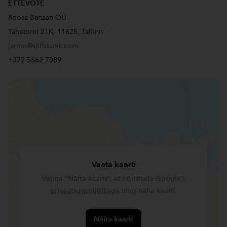
ETTEVÕTE
Roosa Banaan OÜ
Tähetorni 21K, 11625, Tallinn
jarmo@stiffskunk.com
+372 5662 7089
Vaata kaarti
Vajuta "Näita kaarti", et nõustuda Google'i
privaatsuspoliitikaga
ning näha kaarti.
Näita kaarti